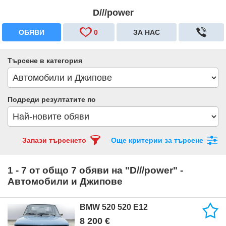
D///power
ОБЯВИ
0
ЗА НАС
Търсене в категория
Подреди резултатите по
Запази търсенето
Още критерии за търсене
1 - 7 от общо 7 обяви на "D///power" -
Автомобили и Джипове
BMW 520 520 E12
8 200 €